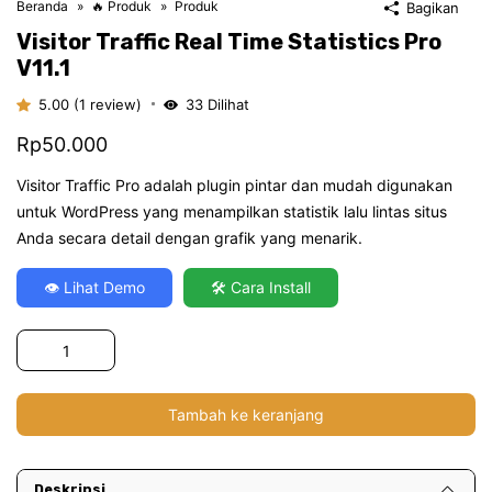
Beranda
🔥 Produk
Produk
Bagikan
Visitor Traffic Real Time Statistics Pro
V11.1
5.00 (1 review)
33
Dilihat
Rp
50.000
Visitor Traffic Pro adalah plugin pintar dan mudah digunakan
untuk WordPress yang menampilkan statistik lalu lintas situs
Anda secara detail dengan grafik yang menarik.
👁️ Lihat Demo
🛠️ Cara Install
Kuantitas
Visitor
Traffic
Tambah ke keranjang
Real
Time
Statistics
Deskripsi