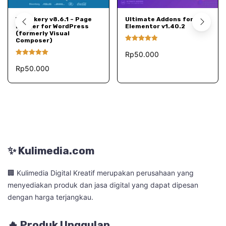
TAMBAH KE KERANJANG
TAMBAH KE KERANJANG
WPBakery v8.6.1 – Page
Ultimate Addons for
Builder for WordPress
Elementor v1.40.2
(formerly Visual
Composer)
Dinilai
5.00
Rp
50.000
dari 5
Dinilai
5.00
Rp
50.000
dari 5
✨ Kulimedia.com
🏢 Kulimedia Digital Kreatif merupakan perusahaan yang
menyediakan produk dan jasa digital yang dapat dipesan
dengan harga terjangkau.
🔥 Produk Unggulan