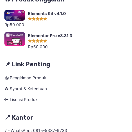
Elements Kit v4.1.0
Rp
50.000
Dinilai
5.00
dari 5
Elementor Pro v3.31.3
Rp
50.000
Dinilai
5.00
dari 5
📌 Link Penting
📥 Pengiriman Produk
⚠️ Syarat & Ketentuan
🔑 Lisensi Produk
📍 Kantor
👉 WhatsApp: 0815-5337-9733