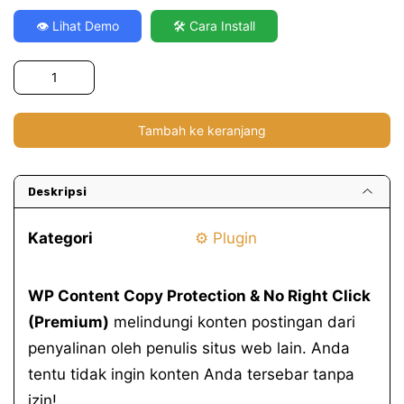
👁️ Lihat Demo
🛠️ Cara Install
Kuantitas
WP
Content
Tambah ke keranjang
Copy
Protection
&
Deskripsi
No
Right
Kategori
⚙️ Plugin
Click
(premium)
v16.8
WP Content Copy Protection & No Right Click
(Premium)
melindungi konten postingan dari
penyalinan oleh penulis situs web lain. Anda
tentu tidak ingin konten Anda tersebar tanpa
izin!