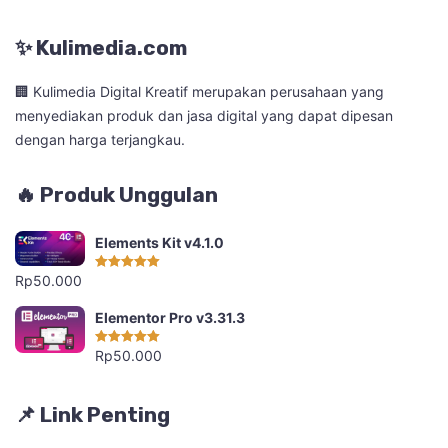
✨ Kulimedia.com
🏢 Kulimedia Digital Kreatif merupakan perusahaan yang
menyediakan produk dan jasa digital yang dapat dipesan
dengan harga terjangkau.
🔥 Produk Unggulan
Elements Kit v4.1.0
Rp
50.000
Dinilai
5.00
dari 5
Elementor Pro v3.31.3
Rp
50.000
Dinilai
5.00
dari 5
📌 Link Penting